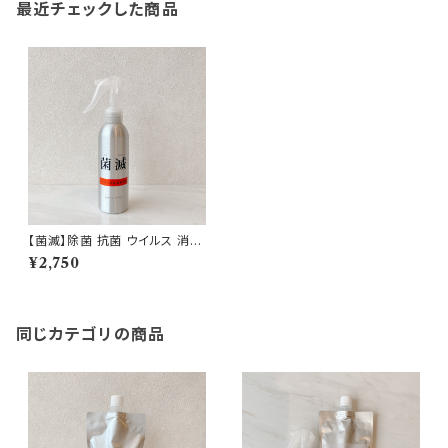
最近チェックした商品
【菌滅】除菌 抗菌 ウイルス 消臭
対策 ハンドスプレー 150ml ス
¥2,750
プレー ノンアルコール 次亜塩素
酸 界面活性剤 不使用 衛生用品
日本製 即納
同じカテゴリの商品