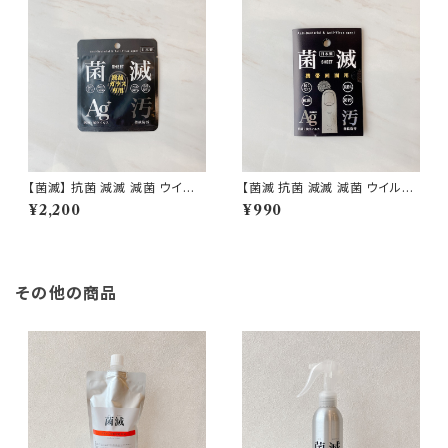
【菌滅】 抗菌 減滅 減菌 ウイル
【菌滅 抗菌 減滅 減菌 ウイルス
ス 防汚 菌滅シート 液晶用 抗菌
防汚 抗菌シート 携帯用 スマホ
¥2,200
¥990
シート ナノ銀 衛生用品 日本製
ナノ銀 衛生用品 日本製 即納
即納
その他の商品