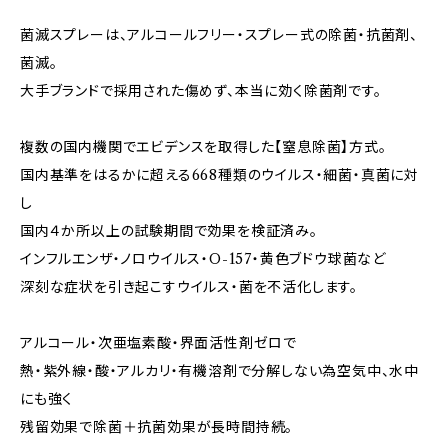
菌滅スプレーは、アルコールフリー・スプレー式の除菌・抗菌剤、
菌滅。
大手ブランドで採用された傷めず、本当に効く除菌剤です。
複数の国内機関でエビデンスを取得した【窒息除菌】方式。
国内基準をはるかに超える668種類のウイルス・細菌・真菌に対
し
国内４か所以上の試験期間で効果を検証済み。
インフルエンザ・ノロウイルス・O-157・黄色ブドウ球菌など
深刻な症状を引き起こすウイルス・菌を不活化します。
アルコール・次亜塩素酸・界面活性剤ゼロで
熱・紫外線・酸・アルカリ・有機溶剤で分解しない為空気中、水中
にも強く
残留効果で除菌＋抗菌効果が長時間持続。