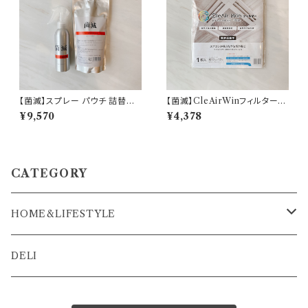
【菌滅】スプレー パウチ 詰替え
【菌滅】CleAirWinフィルター
セット 除菌 抗菌 ウイルス 消臭
エアコン ウイルス 抗菌 抗ウイ
¥9,570
¥4,378
対策 ノンアルコール 次亜塩素
ルス 空気清浄 除菌空間 光触媒
酸 界面活性剤 不使用 衛生用品
99％ 即納
日本製 即納
CATEGORY
HOME&LIFESTYLE
菌滅シリーズ
DELI
U-clean