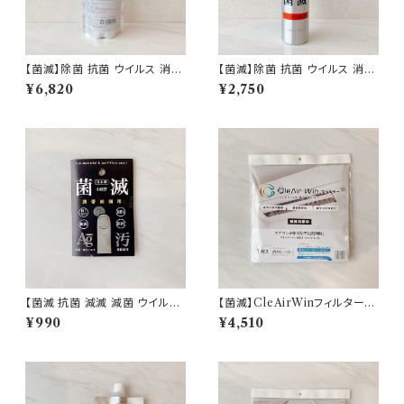
【菌滅】除菌 抗菌 ウイルス 消臭
【菌滅】除菌 抗菌 ウイルス 消臭
対策 500ml スプレー 詰替用
対策 ハンドスプレー 150ml ス
¥6,820
¥2,750
ノンアルコール 次亜塩素酸 界
プレー ノンアルコール 次亜塩素
面活性剤 不使用 日本製 即納
酸 界面活性剤 不使用 衛生用品
日本製 即納
【菌滅 抗菌 減滅 減菌 ウイルス
【菌滅】CleAirWinフィルター
防汚 抗菌シート 携帯用 スマホ
エアコン ウイルス 抗菌 抗ウイ
¥990
¥4,510
ナノ銀 衛生用品 日本製 即納
ルス 空気清浄 除菌空間 光触媒
99％ 即納