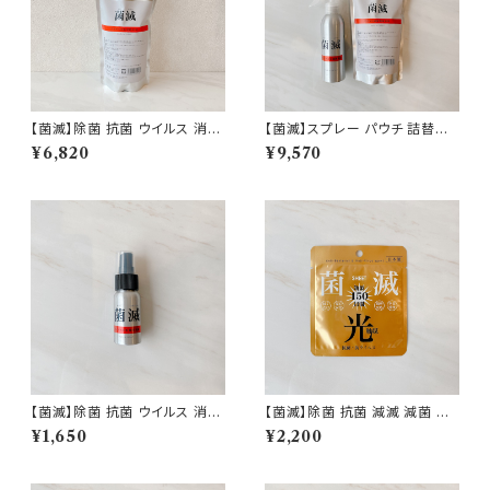
【菌滅】除菌 抗菌 ウイルス 消臭
【菌滅】スプレー パウチ 詰替え
対策 500ml スプレー 詰替用
セット 除菌 抗菌 ウイルス 消臭
¥6,820
¥9,570
ノンアルコール 次亜塩素酸 界
対策 ノンアルコール 次亜塩素
面活性剤 不使用 日本製 即納
酸 界面活性剤 不使用 衛生用品
日本製 即納
【菌滅】除菌 抗菌 ウイルス 消臭
【菌滅】除菌 抗菌 減滅 減菌 ウ
対策 マスク用 ハンド ミニ 5
イルス 防汚 抗菌シート 暗所反
¥1,650
¥2,200
0ml スプレー ノンアルコール
応 150日間続く 菌滅シート 光
次亜塩素酸 界面活性剤 不使用
触媒 日本製 即納
衛生用品 日本製 即納