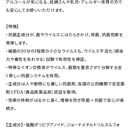
アルコールが気になる、妊婦さんや乳児・アレルギー体質の方で
も安心してお使いいただけます。
【特徴】
・抗菌主成分が、菌やウイルスにはたらきかけ、除菌、抗菌効果を
発揮します。
・細菌の50分の1程度の小さなウイルスも、ウイルス不活化（感染
力や毒性を失わせる）試験で有効性を検証。
・特殊なイオン交換液がウイルス、菌類を窒息させて分解する全
く新しい抗菌システムを採用。
・主成分は人や動物にも優しい抗菌剤、各国の公的機関で安定薬
剤とFDA（食品医薬品局）認証を取得。
・効果の持続がはるかに長く、増殖を防ぎ除菌＋抗菌で安心が長
続き。
【主成分】・塩酸ポリピグアノイド、ジョードメチルトリルスルフォ