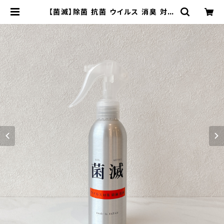
【菌滅】除菌 抗菌 ウイルス 消臭 対策
ハンドスプレー 150ml スプレー ノン
アルコール 次亜塩素酸 界面活性剤
不使用 衛生用品 日本製 即納 | 福時
-FUKUTOKi- オンラインショップ