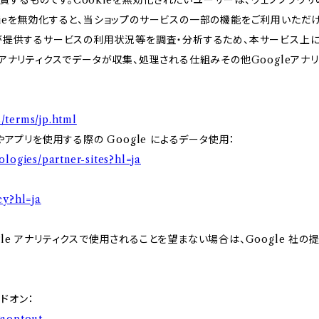
するものです。Cookieを無効化されたいユーザーは、ウェブブラウザの
kieを無効化すると、当ショップのサービスの一部の機能をご利用いただ
が提供するサービスの利用状況等を調査・分析するため、本サービス上に Goo
leアナリティクスでデータが収集、処理される仕組みその他Googleアナ
/terms/jp.html
やアプリを使用する際の Google によるデータ使用：
ologies/partner-sites?hl=ja
cy?hl=ja
e アナリティクスで使用されることを望まない場合は、Google 社の提供
アドオン：