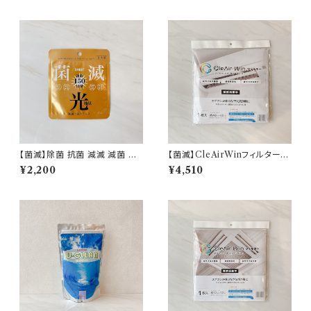
【菌滅】除菌 抗菌 減滅 減菌 ウ
【菌滅】CleAirWinフィルター
イルス 防汚 抗菌シート 暗所反
エアコン ウイルス 抗菌 抗ウイ
¥2,200
¥4,510
応 150日間続く 菌滅シート 光
ルス 空気清浄 除菌空間 光触媒
触媒 日本製 即納
99％ 即納