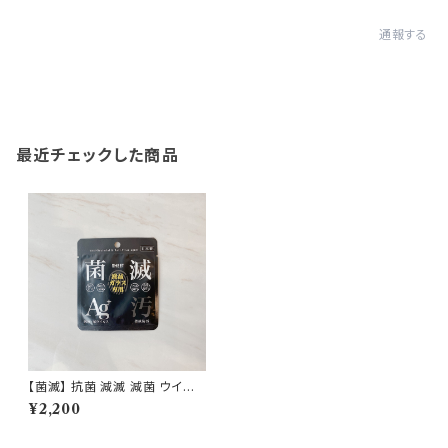
通報する
最近チェックした商品
【菌滅】 抗菌 減滅 減菌 ウイル
ス 防汚 菌滅シート 液晶用 抗菌
¥2,200
シート ナノ銀 衛生用品 日本製
即納