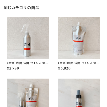
同じカテゴリの商品
【菌滅】除菌 抗菌 ウイルス 消臭
【菌滅】除菌 抗菌 ウイルス 消臭
対策 ハンドスプレー 150ml ス
対策 500ml スプレー 詰替用
¥2,750
¥6,820
プレー ノンアルコール 次亜塩素
ノンアルコール 次亜塩素酸 界
酸 界面活性剤 不使用 衛生用品
面活性剤 不使用 日本製 即納
日本製 即納