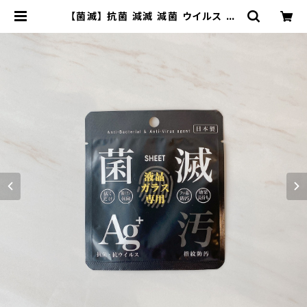
【菌滅】 抗菌 減滅 減菌 ウイルス 防
汚 菌滅シート 液晶用 抗菌シート ナ
ノ銀 衛生用品 日本製 即納 | 福時 -F
UKUTOKi- オンラインショップ