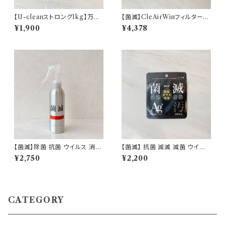
【U-cleanストロング1kg】万能
【菌滅】CleAirWinフィルター
洗剤 掃除 エコ 除菌洗浄剤 安
エアコン ウイルス 抗菌 抗ウイ
¥1,900
¥4,378
全 日本製 除菌 漂白 消臭 抗菌
ルス 空気清浄 除菌空間 光触媒
油汚れ 対策 植物系非イオン性
99％ 即納
界面活性剤
【菌滅】除菌 抗菌 ウイルス 消臭
【菌滅】 抗菌 減滅 減菌 ウイル
対策 ハンドスプレー 150ml ス
ス 防汚 菌滅シート 液晶用 抗菌
¥2,750
¥2,200
プレー ノンアルコール 次亜塩素
シート ナノ銀 衛生用品 日本製
酸 界面活性剤 不使用 衛生用品
即納
日本製 即納
CATEGORY