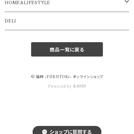
HOME&LIFESTYLE
菌滅シリーズ
DELI
U-clean
商品一覧に戻る
© 福時 -FUKUTOKi- オンラインショップ
Powered by
ショップに質問する