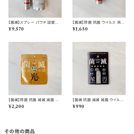
【菌滅】スプレー パウチ 詰替え
【菌滅】除菌 抗菌 ウイルス 消臭
セット 除菌 抗菌 ウイルス 消臭
対策 マスク用 ハンド ミニ 5
¥9,570
¥1,650
対策 ノンアルコール 次亜塩素
0ml スプレー ノンアルコール
酸 界面活性剤 不使用 衛生用品
次亜塩素酸 界面活性剤 不使用
日本製 即納
衛生用品 日本製 即納
【菌滅】除菌 抗菌 減滅 減菌 ウ
【菌滅 抗菌 減滅 減菌 ウイルス
イルス 防汚 抗菌シート 暗所反
防汚 抗菌シート 携帯用 スマホ
¥2,200
¥990
応 150日間続く 菌滅シート 光
ナノ銀 衛生用品 日本製 即納
触媒 日本製 即納
その他の商品